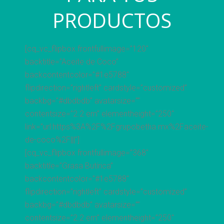
PRODUCTOS
[cq_vc_flipbox frontfullimage=”120″
backtitle=”Aceite de Coco”
backcontentcolor=”#1e5788″
flipdirection=”rightleft” cardstyle=”customized”
backbg=”#dbdbdb” avatarsize=””
contentsize=”2.2 em” elementheight=”250″
link=”url:https%3A%2F%2Fgrupobetha.mx%2Faceite-
de-coco%2F|||”]
[cq_vc_flipbox frontfullimage=”368″
backtitle=”Grasa Butírica”
backcontentcolor=”#1e5788″
flipdirection=”rightleft” cardstyle=”customized”
backbg=”#dbdbdb” avatarsize=””
contentsize=”2.2 em” elementheight=”250″