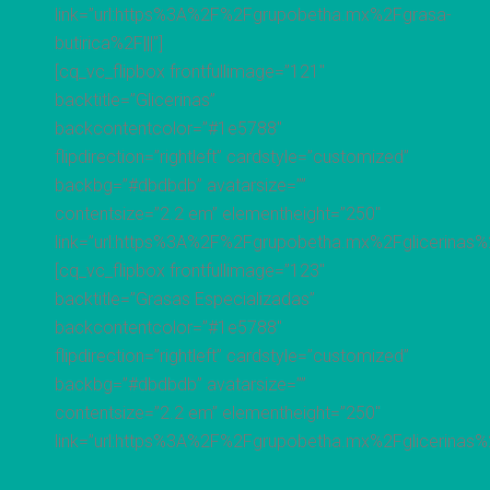
link=”url:https%3A%2F%2Fgrupobetha.mx%2Fgrasa-
butirica%2F|||”]
[cq_vc_flipbox frontfullimage=”121″
backtitle=”Glicerinas”
backcontentcolor=”#1e5788″
flipdirection=”rightleft” cardstyle=”customized”
backbg=”#dbdbdb” avatarsize=””
contentsize=”2.2 em” elementheight=”250″
link=”url:https%3A%2F%2Fgrupobetha.mx%2Fglicerinas%2F
[cq_vc_flipbox frontfullimage=”123″
backtitle=”Grasas Especializadas”
backcontentcolor=”#1e5788″
flipdirection=”rightleft” cardstyle=”customized”
backbg=”#dbdbdb” avatarsize=””
contentsize=”2.2 em” elementheight=”250″
link=”url:https%3A%2F%2Fgrupobetha.mx%2Fglicerinas%2F